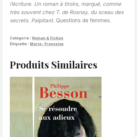
l’écriture. Un roman à tiroirs, marqué, comme
très souvent chez T. de Rosnay, du sceau des
secrets. Palpitant.
Questions de femmes.
Catégorie :
Roman & Fiction
Étiquette :
Marie- Françoise
Produits Similaires