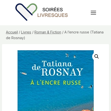
Aller
au
contenu
Accueil
/
Livres
/
Roman & Fiction
/
A l’encre russe (Tatiana
de Rosnay)